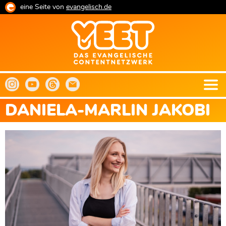
Direkt
eine Seite von
evangelisch.de
zum
Inhalt
DANIELA-MARLIN JAKOBI