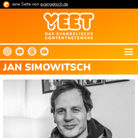
Direkt
eine Seite von
evangelisch.de
zum
Inhalt
JAN SIMOWITSCH