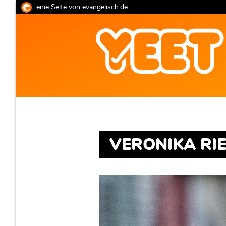
Direkt
eine Seite von
evangelisch.de
zum
Inhalt
yeet.evangelisch.de
VERONIKA RI