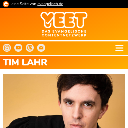
Direkt
eine Seite von
evangelisch.de
zum
Inhalt
TIM LAHR