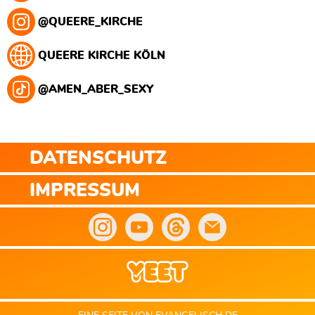
@QUEERE_KIRCHE
QUEERE KIRCHE KÖLN
@AMEN_ABER_SEXY
DATENSCHUTZ
IMPRESSUM